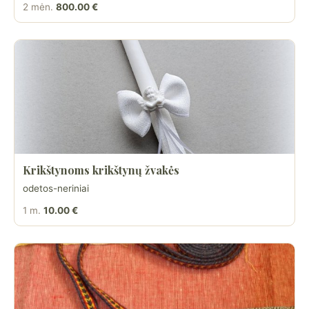
2 mėn.
800.00 €
Krikštynoms krikštynų žvakės
odetos-neriniai
1 m.
10.00 €