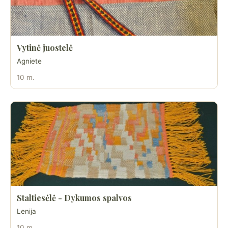
Vytinė juostelė
Agniete
10 m.
Staltiesėlė - Dykumos spalvos
Lenija
10 m.