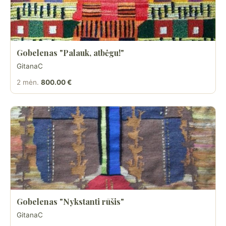
Gobelenas "Palauk, atbėgu!"
GitanaC
2 mėn.
800.00 €
Gobelenas "Nykstanti rūšis"
GitanaC