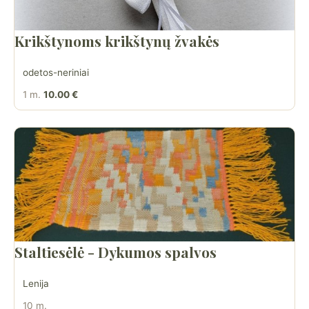
Krikštynoms krikštynų žvakės
odetos-neriniai
1 m.
10.00 €
Staltiesėlė - Dykumos spalvos
Lenija
10 m.