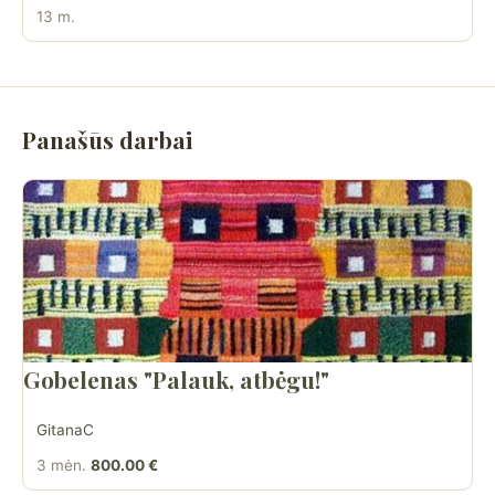
13 m.
Panašūs darbai
Gobelenas "Palauk, atbėgu!"
GitanaC
3 mėn.
800.00 €