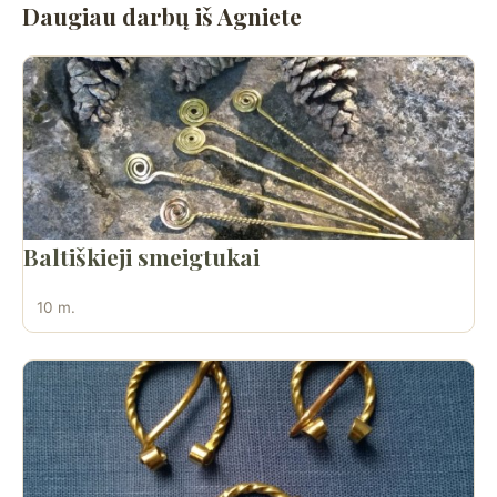
Daugiau darbų iš Agniete
Baltiškieji smeigtukai
10 m.