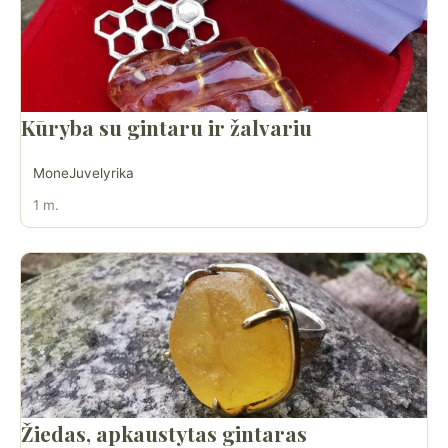
Kūryba su gintaru ir žalvariu
MoneJuvelyrika
1 m.
Žiedas, apkaustytas gintaras